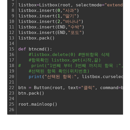
7
listbox
=
Listbox(root, selectmode
=
"extended
8
listbox.insert(
0
,
"사과"
)
9
listbox.insert(
1
,
"딸기"
)
10
listbox.insert(
2
,
"바나나"
)
11
listbox.insert(END,
"수박"
)
12
listbox.insert(END,
"포도"
)
13
listbox.pack()
14
15
def
 btncmd():
16
#listbox.delete(0) #맨뒤항목 삭제
17
#항목확인 listbox.get(시작,끝)
18
#    print("1번째 부터 3번째 까지의 항목 :", lis
19
#선택된 항목 확인(위치번호)
20
print
(
"선택된 항목:"
, listbox.curselecti
21
22
btn 
=
 Button(root, text
=
"클릭"
, command
=
btn
23
btn.pack()
24
25
root.mainloop()
26