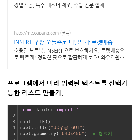
정밀가공, 특수 패스너 제조, 수입 전문 업체
http://m.coupang.com
광고
INSERT 쿠팡 오늘주문 내일도착 로켓배송
소중한 노트북, INSERT 으로 보호하세요. 로켓배송으
로 빠르게! 정확한 핏으로 깔끔하게 보호! 와우회원
30일 내 무료반품.
프로그램에서 미리 입력된 텍스트를 선택가
능한 리스트 만들기.
1
from
 tkinter 
import
*
2
3
root 
=
 Tk()
4
root.title(
"UC우공 GUI"
)
5
root.geometry(
"640x480"
)  
# 창크기
6