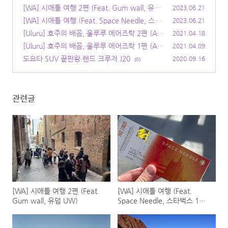
[WA] 시애틀 여행 2편 (Feat. Gum wall, 유덥
2023.06.21
UW)
[WA] 시애틀 여행 (Feat. Space Needle, 스타
(12)
2023.06.21
벅스 1호점)
[Uluru] 호주의 배꼽, 울루루 에어즈락 2편 (Ay
(12)
2021.04.18
ers rock)
[Uluru] 호주의 배꼽, 울루루 에어즈락 1편 (Ay
(0)
2021.04.09
ers rock)
도요타 SUV 끝판왕 랜드 크루저 J20
(0)
2020.09.16
(0)
관련글
[WA] 시애틀 여행 2편 (Feat.
[WA] 시애틀 여행 (Feat.
Gum wall, 유덥 UW)
Space Needle, 스타벅스 1호
점)