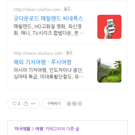
http://clean.cinefox.com
광고
굿다운로드 매릴랜드 씨네폭스
매릴랜드, HD고화질 영화, 최신영
화, 애니, TV시리즈 합법다운, 폰 감
상.
http://www.tourlucy.com
광고
해외 기차여행 - 루시여행
아시아 기차여행, 인도차이나 종단,
싱마태 특급, 미대륙횡단철도, 유라
시아 횡단
2
구독하기
'
미국생활
>
여행
' 카테고리의 다른 글