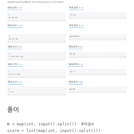
풀이
N = map(int, input().split())  #작동X

score = list(map(int, input().split()))
