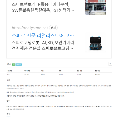
스마트팩토리, R활용데이터분석,
SW를활용한품질예측, IoT센터기
술, 파이썬활용
https://reallystore.net
광고
스피로 전문 리얼리스토어 코딩
교육을 쉽고 재밌게
스피로코딩로봇, AI,3D,보안카메라
전자제품 전문샵 스피로볼트코딩로
봇, 스피로볼트파워팩, 스피로미니
등 스피로 전문몰