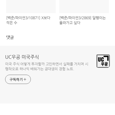
[백준/파이썬3/10871] X보다
[백준/파이썬3/2869] 달팽이는
작은 수
올라가고 싶다
댓글
UC우공 미국주식
미국 주식 어떻게 투자할까 고민하면서 실패를 거치며 시
행착오로 하나씩 배워가는 공대생의 경험 노트.
구독하기