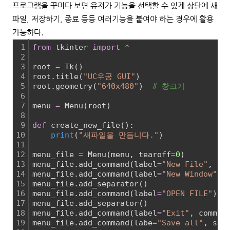
프로그램을 꾸미다 보면 유저가 기능을 선택할 수 있게 상단에 새
파일, 저장하기, 종료 등등 여러기능을 붙여야 하는 경우에 활용
가능하다.
1
from
 tkinter 
import
*
2
3
root 
=
 Tk()
4
root.title(
"UC우공 GUI"
)
5
root.geometry(
"640x480"
)  
# 창크기
6
7
menu 
=
 Menu(root)
8
9
def
 create_new_file():
10
print
(
"새파일을 만듭니다."
)
11
12
menu_file 
=
 Menu(menu, tearoff
=
0
)
13
menu_file.add_command(label
=
"New File"
, co
14
menu_file.add_command(label
=
"New Window"
)
15
menu_file.add_separator()
16
menu_file.add_command(label
=
"OPEN FILE"
)
17
menu_file.add_separator()
18
menu_file.add_command(label
=
"Exit"
, comman
19
menu_file.add_command(labe
=
"Save all"
, sta