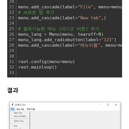
20
21
menu.add_cascade(label
=
"File"
, menu
=
menu_f
22
# 새로운 탭 추가
23
menu.add_cascade(label
=
"New tab"
,)
24
25
# 클릭가능한 메뉴 (라디오 버튼) 추가
26
menu_lang 
=
 Menu(menu, tearoff
=
0
)
27
menu_lang.add_radiobutton(label
=
"123"
)
28
menu.add_cascade(label
=
"메뉴이름"
, menu
=
menu
29
30
31
root.config(menu
=
menu)
32
root.mainloop()
33
결과