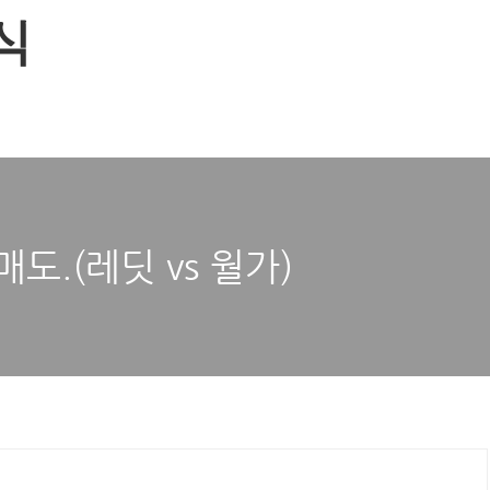
식
도.(레딧 vs 월가)