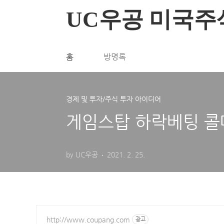
본문 바로가기
UC우공 미국주
홈
방명록
경제 및 투자/주식 투자 아이디어
게임스탑 하락베팅 콜매
by UC우공
2021. 2. 25.
http://www.coupang.com
광고