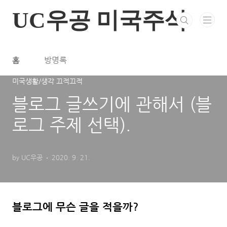
본문 바로가기
UC우공 미국주식
홈
방명록
미국생활/생각 끄적끄적
블로그 글쓰기에 관해서 (블
로그 주제 선택).
by UC우공
2020. 9. 21.
블로그에 무슨 글을 적을까?