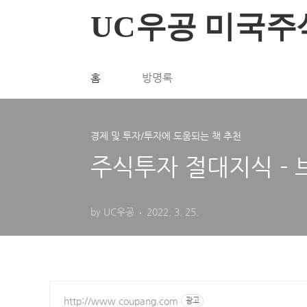
본문 바로가기
UC우공 미국주
홈
방명록
경제 및 투자/투자에 도움되는 책 추천
주식투자 절대지식 - 브랜
by UC우공
2022. 3. 25.
http://www.coupang.com
광고