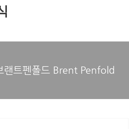
식
트펜폴드 Brent Penfold