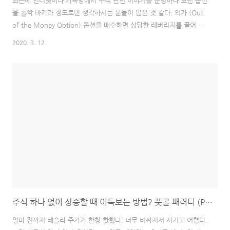
최근에 인터넷이나 카톡방에서 주식 관련 이야기를 눈팅하다 보면 옵션
을 홀짝 바카라 정도로만 생각하시는 분들이 많은 것 같다. 외가 (Out
of the Money Option) 옵션을 매수하면 상당한 레버리지를 끌어 올
수 있다. 하지만 질량 보존의 법칙과 마찬가지로 주식시장에서도 레버
2020. 3. 12.
지리를 극도로 끌어올리면 그에 합당한 대가를 치러야 한다. 즉 옵션 매
수자들은 시간 비용을 내면서 게임을 하는 중이고 옵션 매도자들은 매
수자들에게 변동성에 대한 위험성의 대가로 시간 비용을 받는다. 단순
히 상승 or 하락 둘 중 하나에 베팅이라 생각했다면 큰 오산이다. 우선
옵션에는 델타, 감마, 세타, 베가, 로우 라는게 있다. 이걸 모르면서 옵
션거래를 하게 되면 카지노에서 바카라 하는 거 보다 더 낮은 승률로 주
식시장에..
주식 하나 없이 상승할 때 이득보는 방법? 풋콜 패러티 (Put-Call Parity)
얼마 전까지 테슬라 주가가 한창 핫했다. 너무 비싸져서 사기도 어렵다.