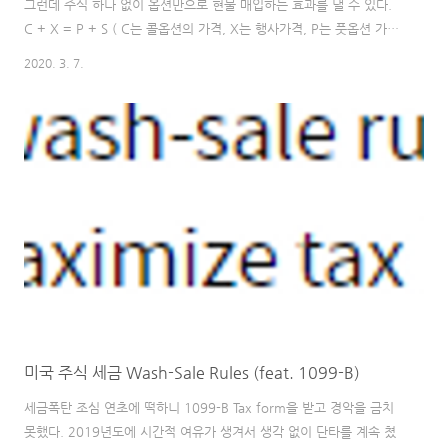
그런데 주식 하나 없이 옵션만으로 현물 매입하는 효과를 낼 수 있다.
C + X = P + S ( C는 콜옵션의 가격, X는 행사가격, P는 풋옵션 가격,
S는 현물 주식가격 ) 식을 약간 변경하여 아래와 같이 바꾸면 C - P =
2020. 3. 7.
S - X = U 즉, 콜옵션을 매수하고 풋옵션을 매도하면 주가(현물) 상승
시에 나는 이득을 얻을 수 있다. 현물 주식을 매입하는 것은 콜옵션 매
수와 풋옵션 매도를 하는 것과 동일 하다. 그렇기에, U = C - P 라는 공
식에서 각각의 필요한 요소를 이항시키게 되면 부호가 바뀌게 되면서,
어떠한 포지션도 만들어 낼 수 있게 됩니다. 따라서, 이 공식을 알고 있
으면 불필요하게 파생상품을 사고파는 과정을 ..
미국 주식 세금 Wash-Sale Rules (feat. 1099-B)
세금폭탄 조심 연초에 떡하니 1099-B Tax form을 받고 경악을 금치
못했다. 2019년도에 시간적 여유가 생겨서 생각 없이 단타를 계속 쳤