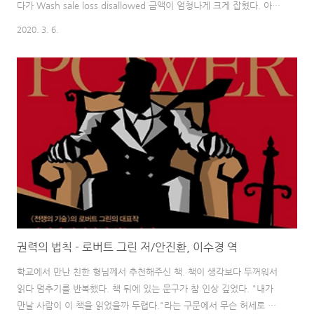
다가 Wash sale loss disallowed 금액이 엄청나게 크게 잡혔다. 아마
한국에서 주식거래를 해보셨던 분들이라면 미국에서도 똑같이 그냥 트
2020. 3. 6.
레이딩 마음대로 하고 연말에 수익에 30% 내면 되겠지 생각하다가 손
해 보시는 분들이 꽤 되는 것 같다. 우선 워시 세일 규칙은 주식
(Security), ETF, 파생상품인 옵션 (Option), 뮤츄얼펀드(Mutual
Fund), 모두 해당한다. 판매일 기준으로 평가가 손실이 났을 경우 30
일 이내에 같은 주식이나 유사한 상품을 매수할 경우 1099-B에서 공
제를 받을 수 없다. 만약에 Apple 주식을 사서..
권력의 법칙 - 로버트 그린 저/안진환, 이수경 역
학교에서 만난 친한 형님께서 추천해주신 책. 책이 생각보다 두꺼워서
읽다 멈추기를 반복했다. 책 뒤에 있는 문구가 참 인상 깊었다. "내가
만날 사람이 이 책을 읽었을까 두렵다."라는 구문에서 무슨 허세로 이