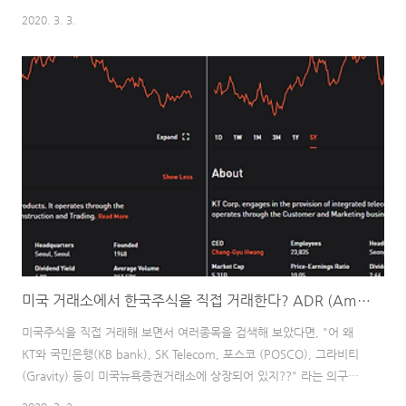
런 얘기를 하는 거지라고 했는데 정말로 읽으면서 이 문구가 머리에 계
2020. 3. 3.
속 스쳐 지나갔다. 무엇보다 가장 좋았던 점이 어린 시절 아무 생각 없
이 접했던 이솝우화의 내용의 깊은 뜻을 다시 한번 되새길 수 있었다.
(읽다 보면서 몇몇 이솝우화에 숨겨진 뜻을 이해하고 소름 돋았다.) 누
군가에게는 그냥 그런 처세술 책 중 하나인 것으로 생각될 수 있지만,
개인적으로 세상을 살아가는데 필요한 지식을 책 한 권에 잘 남아냈다
고 생각한다. 평점 10/10
미국 거래소에서 한국주식을 직접 거래한다? ADR (American Depositary Receipt)
미국주식을 직접 거래해 보면서 여러종목을 검색해 보았다면, "어 왜
KT와 국민은행(KB bank), SK Telecom, 포스코 (POSCO), 그라비티
(Gravity) 등이 미국뉴욕증권거래소에 상장되어 있지??" 라는 의구심
이 든 분들이 분명 있을것이다. 와 미국거래소에 상장이라니!!! (캬~