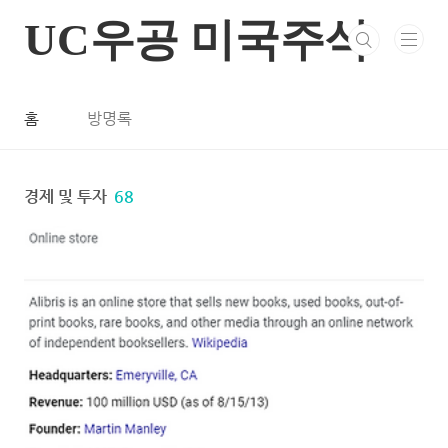
본문 바로가기
UC우공 미국주식
홈
방명록
경제 및 투자
68