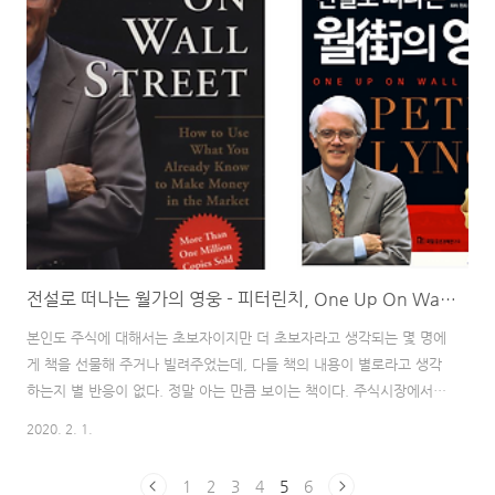
을 준 것으로 보이며 모든 주가지수가 떨어졌다. 전편에서 언급했던 재
무제표가 나쁘지 않더라도 차트 추세가 하락으로 바뀌었다. 요즘 주식
트랜드인 마스크 만드는 회사 일지라도 회사에서 생산하는 여러 제품
중에서 하나일 뿐이고 마스크 잘 팔린다고 크게 영업이익에 크게 영향
을 미치면서 갑작스러운 반..
전설로 떠나는 월가의 영웅 - 피터린치, One Up On Wall Street: How To Use What You Already Know To Make Money In The Market.
본인도 주식에 대해서는 초보자이지만 더 초보자라고 생각되는 몇 명에
게 책을 선물해 주거나 빌려주었는데, 다들 책의 내용이 별로라고 생각
하는지 별 반응이 없다. 정말 아는 만큼 보이는 책이다. 주식시장에서
경험이 있는 만큼 책의 내용에 공감하며 이해 할 수 있는 부분이 생긴
2020. 2. 1.
다. 다만 아쉬운 게 있다면 영어로만 읽어서 내용이 제대로 전달되었는
지 의심이 간다. 아마 잘못 이해해서 넘어간 부분들이 여러 부분 있을
1
2
3
4
5
6